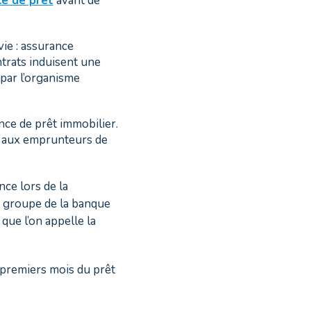
ce de prêt
avant de
vie : assurance
trats induisent une
 par l’organisme
nce de prêt immobilier.
nt aux emprunteurs de
nce lors de la
at groupe de la banque
 que l’on appelle la
 premiers mois du prêt