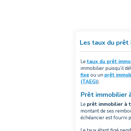
Les taux du prêt
Le
taux du prêt immob
immobilier puisqu’il d
fixe
ou un
prêt immobi
(TAEG)
).
Prêt immobilier à
Le
prêt immobilier à 
montant de ses rembours
échéancier est fourni p
Le taux étant figé pend