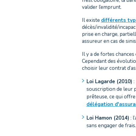
n’est obligatoire, la b
valider l’emprunt.
Il existe
différents ty
décès/invalidité/incapac
prise en charge, partie
assureur en cas de sinis
Il y a de fortes chance
Cependant des évolution
choisir leur contrat d’a
Loi Lagarde (2010)
:
souscription de leur p
prêteuse, ce qui offre 
délégation d'assur
Loi Hamon (2014)
: 
sans engager de frais.