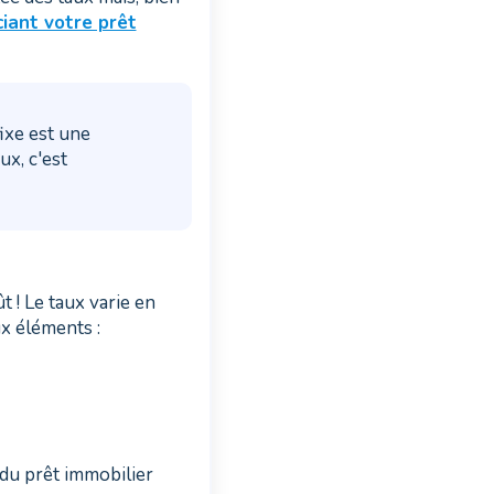
iant votre prêt
ixe est une
ux, c'est
t ! Le taux varie en
ux éléments :
 du prêt immobilier