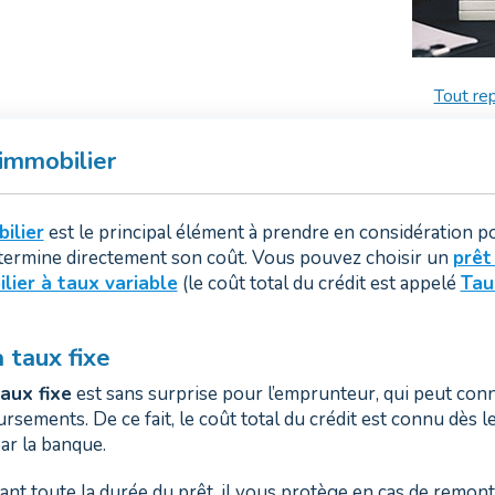
Tout rep
 immobilier
ilier
est le principal élément à prendre en considération p
étermine directement son coût. Vous pouvez choisir un
prêt
lier à taux variable
(le coût total du crédit est appelé
Tau
 taux fixe
taux fixe
est sans surprise pour l’emprunteur, qui peut conna
ements. De ce fait, le coût total du crédit est connu dès l
ar la banque.
ant toute la durée du prêt, il vous protège en cas de remont