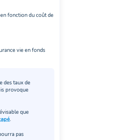
e en fonction du coût de
surance vie en fonds
e des taux de
mois provoque
évisable que
capé
.
 pourra pas