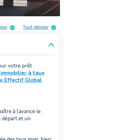
lier
Tout déplier
our votre prêt
 immobilier à taux
x Effectif Global
ître à l’avance le
e départ et un
ée des taux mais, bien