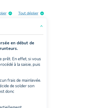
plier
Tout déplier
versée en début de
prunteurs.
prêt. En effet, si vous
océdé à la saisie, puis
cun frais de mainlevée.
décide de solder son
 est donc
rtiellement.