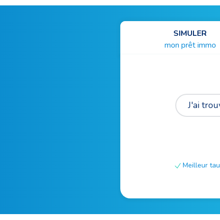
SIMULER
mon prêt immo
J'ai tr
Meilleur tau