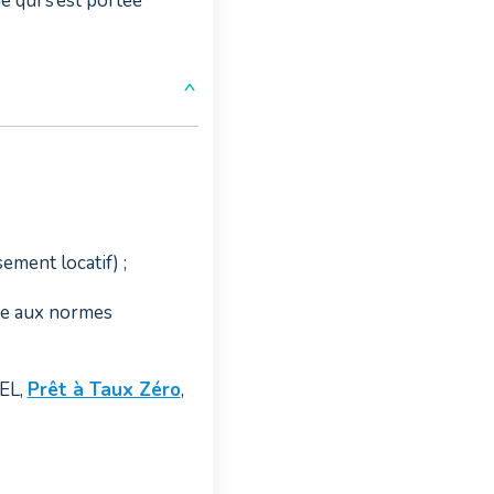
e qui s’est portée
ement locatif) ;
se aux normes
CEL,
Prêt à Taux Zéro
,